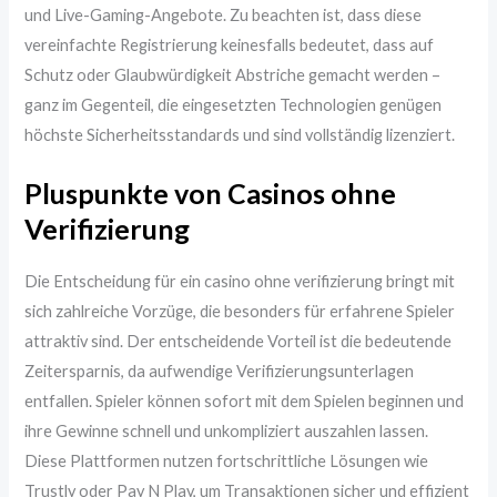
und Live-Gaming-Angebote. Zu beachten ist, dass diese
vereinfachte Registrierung keinesfalls bedeutet, dass auf
Schutz oder Glaubwürdigkeit Abstriche gemacht werden –
ganz im Gegenteil, die eingesetzten Technologien genügen
höchste Sicherheitsstandards und sind vollständig lizenziert.
Pluspunkte von Casinos ohne
Verifizierung
Die Entscheidung für ein casino ohne verifizierung bringt mit
sich zahlreiche Vorzüge, die besonders für erfahrene Spieler
attraktiv sind. Der entscheidende Vorteil ist die bedeutende
Zeitersparnis, da aufwendige Verifizierungsunterlagen
entfallen. Spieler können sofort mit dem Spielen beginnen und
ihre Gewinne schnell und unkompliziert auszahlen lassen.
Diese Plattformen nutzen fortschrittliche Lösungen wie
Trustly oder Pay N Play, um Transaktionen sicher und effizient