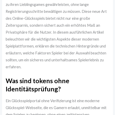
zu ihren Lieblingsgames gewährleisten, ohne lange
Registrierungsschritte bewältigen zu müssen. Diese neue Art
des Online-Glücksspiels bietet nicht nur eine große
Zeitersparnis, sondern sichert auch ein erhöhtes Maß an
Privatsphäre für die Nutzer. In diesem ausführlichen Artikel
beleuchten wir die wichtigsten Aspekte dieser modernen
Spielplattformen, erklären die technischen Hintergründe und
erläutern, welche Faktoren Spieler bei der Auswahl beachten
sollten, um ein sicheres und unterhaltsames Spielerlebnis zu
erfahren.
Was sind tokens ohne
Identitätsprüfung?
Ein Glücksspielportal ohne Verifizierung ist eine moderne
Glücksspiel-Webseite, die es Gamern erlaubt, unmittelbar mit
dem Spielen zu beginnen, ohne einen zeitintensiven