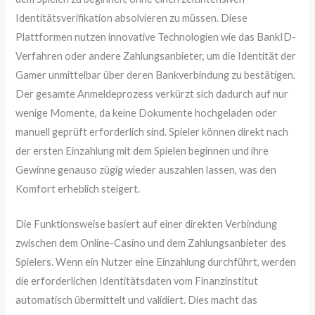
Identitätsverifikation absolvieren zu müssen. Diese
Plattformen nutzen innovative Technologien wie das BankID-
Verfahren oder andere Zahlungsanbieter, um die Identität der
Gamer unmittelbar über deren Bankverbindung zu bestätigen.
Der gesamte Anmeldeprozess verkürzt sich dadurch auf nur
wenige Momente, da keine Dokumente hochgeladen oder
manuell geprüft erforderlich sind. Spieler können direkt nach
der ersten Einzahlung mit dem Spielen beginnen und ihre
Gewinne genauso zügig wieder auszahlen lassen, was den
Komfort erheblich steigert.
Die Funktionsweise basiert auf einer direkten Verbindung
zwischen dem Online-Casino und dem Zahlungsanbieter des
Spielers. Wenn ein Nutzer eine Einzahlung durchführt, werden
die erforderlichen Identitätsdaten vom Finanzinstitut
automatisch übermittelt und validiert. Dies macht das