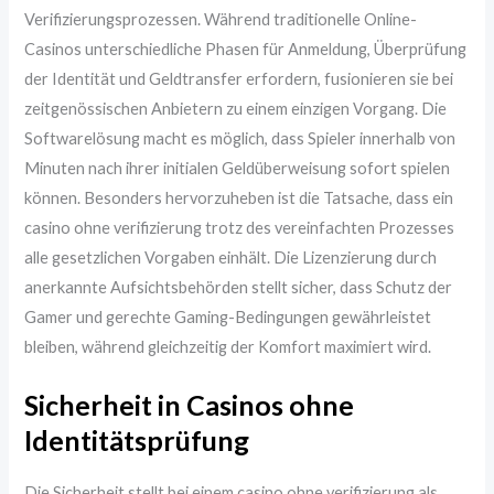
Verifizierungsprozessen. Während traditionelle Online-
Casinos unterschiedliche Phasen für Anmeldung, Überprüfung
der Identität und Geldtransfer erfordern, fusionieren sie bei
zeitgenössischen Anbietern zu einem einzigen Vorgang. Die
Softwarelösung macht es möglich, dass Spieler innerhalb von
Minuten nach ihrer initialen Geldüberweisung sofort spielen
können. Besonders hervorzuheben ist die Tatsache, dass ein
casino ohne verifizierung trotz des vereinfachten Prozesses
alle gesetzlichen Vorgaben einhält. Die Lizenzierung durch
anerkannte Aufsichtsbehörden stellt sicher, dass Schutz der
Gamer und gerechte Gaming-Bedingungen gewährleistet
bleiben, während gleichzeitig der Komfort maximiert wird.
Sicherheit in Casinos ohne
Identitätsprüfung
Die Sicherheit stellt bei einem casino ohne verifizierung als