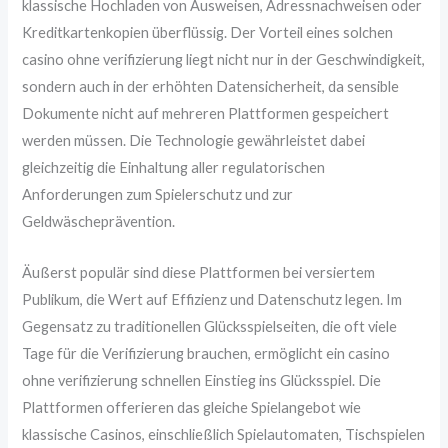
klassische Hochladen von Ausweisen, Adressnachweisen oder
Kreditkartenkopien überflüssig. Der Vorteil eines solchen
casino ohne verifizierung liegt nicht nur in der Geschwindigkeit,
sondern auch in der erhöhten Datensicherheit, da sensible
Dokumente nicht auf mehreren Plattformen gespeichert
werden müssen. Die Technologie gewährleistet dabei
gleichzeitig die Einhaltung aller regulatorischen
Anforderungen zum Spielerschutz und zur
Geldwäscheprävention.
Äußerst populär sind diese Plattformen bei versiertem
Publikum, die Wert auf Effizienz und Datenschutz legen. Im
Gegensatz zu traditionellen Glücksspielseiten, die oft viele
Tage für die Verifizierung brauchen, ermöglicht ein casino
ohne verifizierung schnellen Einstieg ins Glücksspiel. Die
Plattformen offerieren das gleiche Spielangebot wie
klassische Casinos, einschließlich Spielautomaten, Tischspielen