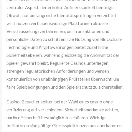
zentraler Aspekt, der erhöhte Aufmerksamkeit benötigt.
Obwohl auf umfangreiche Identitätsprüfungen verzichtet
wird, nutzen vertrauenswürdige Plattformen aktuelle
Verschlüsselungsverfahren ein, um Transaktionen und
persönliche Daten zu schützen. Die Nutzung von Blockchain-
Technologie und Kryptowährungen bietet zusätzliche
Sicherheitsebenen, während gleichzeitig die Anonymität der
Spieler gewahrt bleibt. Regulierte Casinos unterliegen
strengen regulatorischen Anforderungen und werden
kontinuierlich von unabhängigen Prüfstellen überwacht, um
faire Spielbedingungen und den Spielerschutz zu sicherstellen.
Casino-Besucher sollten bei der Wahl eines casino ohne
verifizierung auf verschiedene Sicherheitsmerkmale achten,
um ihre Sicherheit bestmöglich zu schützen. Wichtige
Indikatoren sind gültige Glücksspiellizenzen aus anerkannten