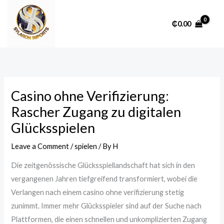
Skip
to
₵
0.00
content
Casino ohne Verifizierung:
Rascher Zugang zu digitalen
Glücksspielen
Leave a Comment
/
spielen
/ By
H
Die zeitgenössische Glücksspiellandschaft hat sich in den
vergangenen Jahren tiefgreifend transformiert, wobei die
Verlangen nach einem casino ohne verifizierung stetig
zunimmt. Immer mehr Glücksspieler sind auf der Suche nach
Plattformen, die einen schnellen und unkomplizierten Zugang